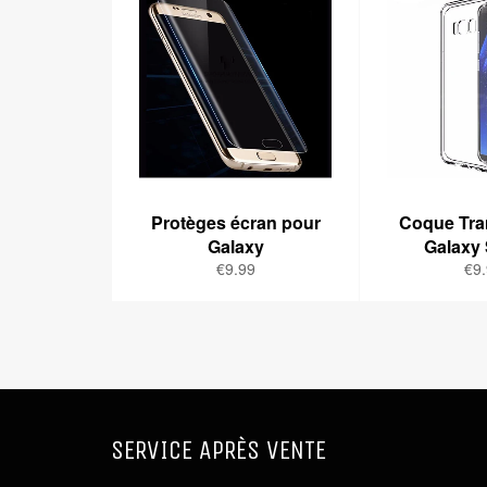
Protèges écran pour
Coque Tra
Galaxy
Galaxy
Prix
Pri
€9.99
€9
régulier
rég
SERVICE APRÈS VENTE