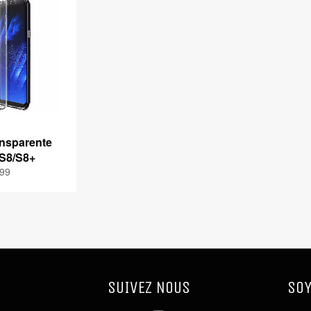
nsparente
 S8/S8+
x
.99
ulier
SUIVEZ NOUS
SOY